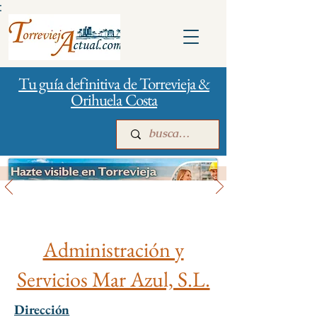
:
Tu guía definitiva de Torrevieja &
Orihuela Costa
Gestión de la ciudad
Inicio
Para empresas
Publicidad
Administración y
Servicios Mar Azul, S.L.
Dirección