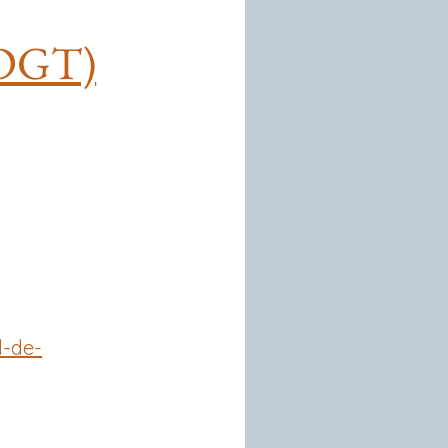
 (DGT)
l-de-