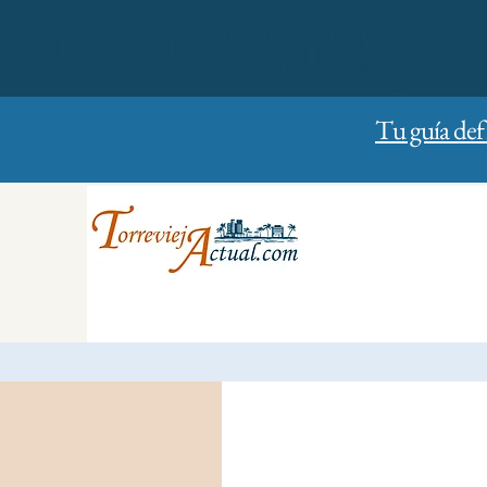
01/01/2023
Sunday
Tu guía def