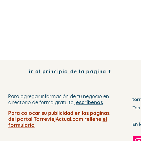
ir al principio de la página
Para agregar información de tu negocio
en
tor
directorio
de forma gratuita,
escríbenos
Torr
Para colocar su publicidad en
las páginas
del portal
TorreviejActual.com rellene
el
En 
formulario