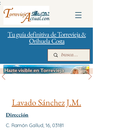
:
Tu guía definitiva de Torrevieja &
Orihuela Costa
Gestión de la ciudad
Inicio
Para empresas
Publicidad
Lavado Sánchez J.M.
Dirección
C. Ramón Gallud, 16, 03181