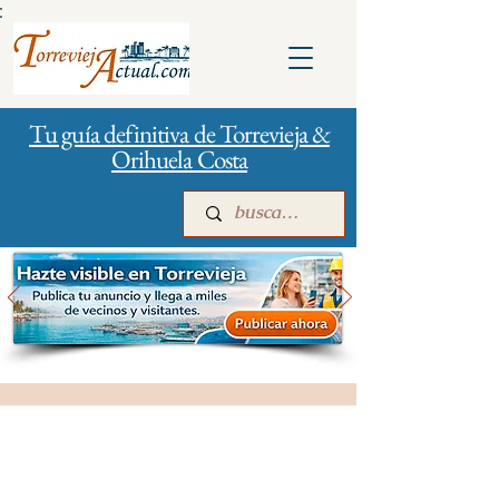
:
Tu guía definitiva de Torrevieja &
Orihuela Costa
Inicio
Para empresas
Publicidad
Restaurantes, bares, cafeterías