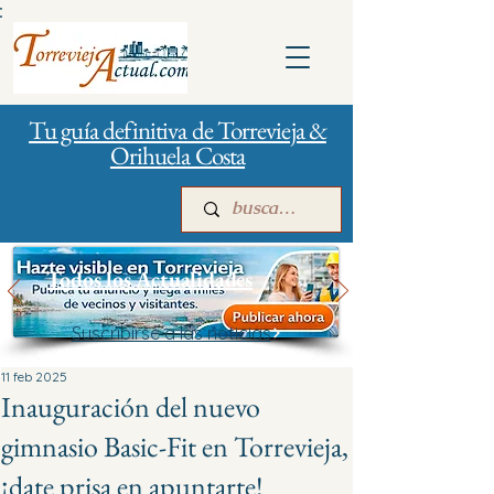
:
Tu guía definitiva de Torrevieja &
Orihuela Costa
Todos los Actualidades
Suscribirse a las noticias
Inicio
Para empresas
Publicidad
11 feb 2025
Inauguración del nuevo
gimnasio Basic-Fit en Torrevieja,
¡date prisa en apuntarte!