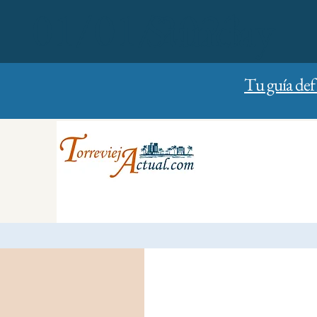
01/01/2023
Sunday
Tu guía def