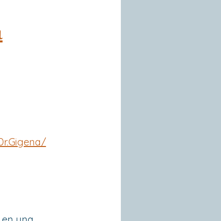
a
Dr.Gigena/
o en una