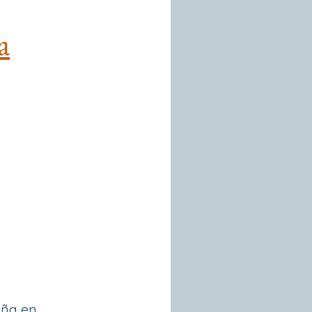
a
aña en