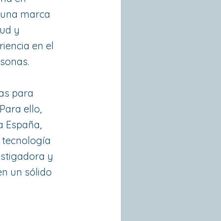
s una marca
lud y
iencia en el
rsonas.
as para
Para ello,
a España,
a tecnología
stigadora y
n un sólido