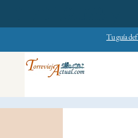
01/01/2023
Sunday
Tu guía def