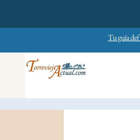
01/01/2023
Sunday
Tu guía def