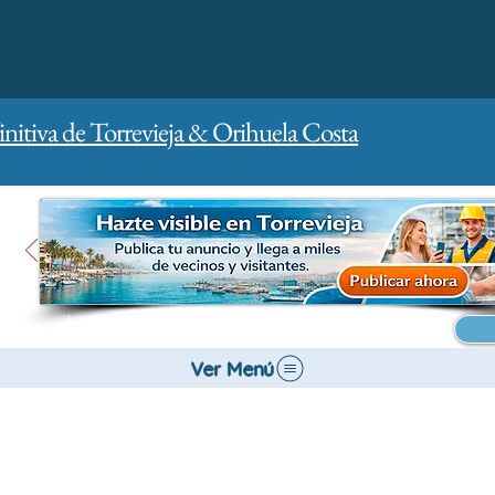
initiva de Torrevieja & Orihuela Costa
Inicio
Para empresas
Publicidad
Ver Menú
Salud