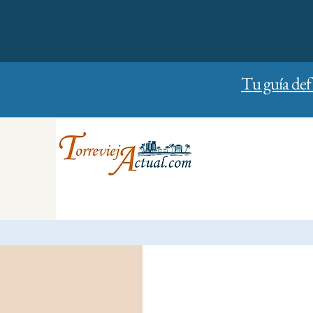
01/01/2023
Sunday
Tu guía def