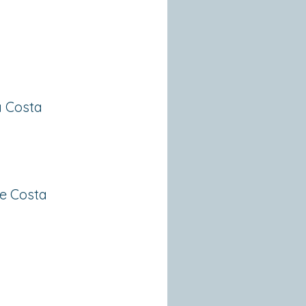
på Costa
he Costa