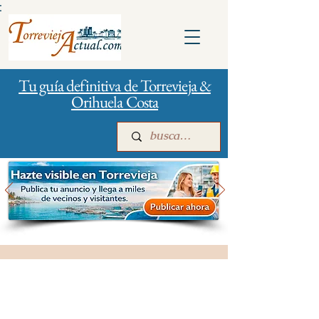
:
Tu guía definitiva de Torrevieja &
Orihuela Costa
Inicio
Para empresas
Publicidad
Turismo y vacaciones