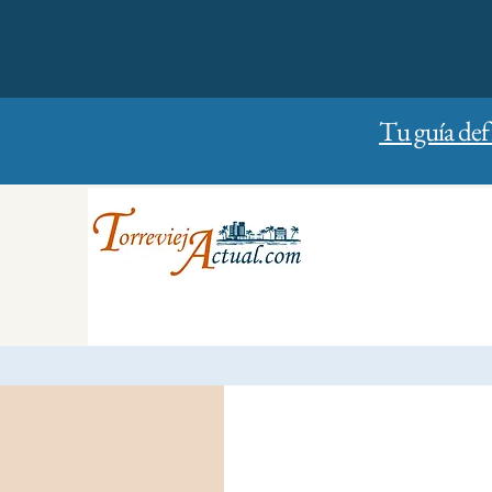
01/01/2023
Sunday
Tu guía def