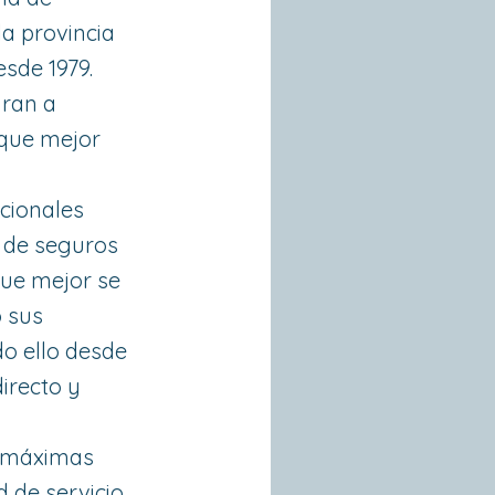
la provincia
sde 1979.
aran a
 que mejor
cionales
s de seguros
que mejor se
 sus
do ello desde
directo y
s máximas
 de servicio.