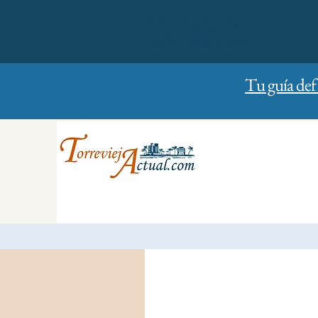
01/01/2023
Sunday
Tu guía def