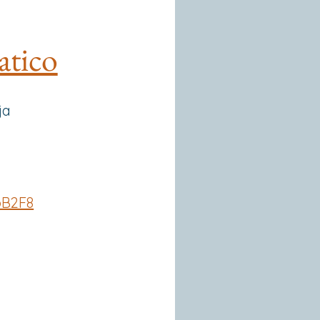
atico
ja
oB2F8