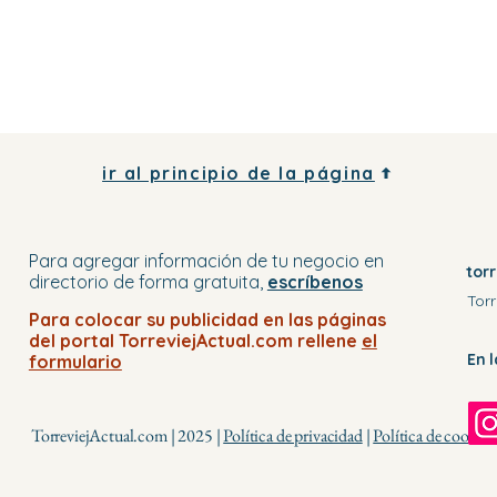
ir al principio de la página
Para agregar información de tu negocio
en
tor
directorio
de forma gratuita,
escríbenos
Torr
Para colocar su publicidad en
las páginas
del portal
TorreviejActual.com rellene
el
En 
formulario
TorreviejActual.com | 2025 |
Política de privacidad
|
Política de cookies