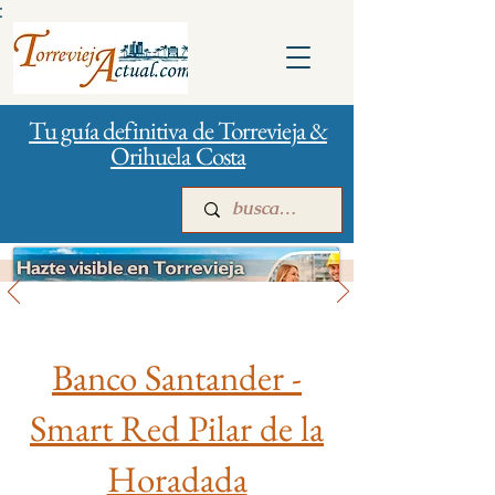
:
Tu guía definitiva de Torrevieja &
Orihuela Costa
Bancos y Seguros
Inicio
Para empresas
Publicidad
Banco Santander -
Smart Red Pilar de la
Horadada