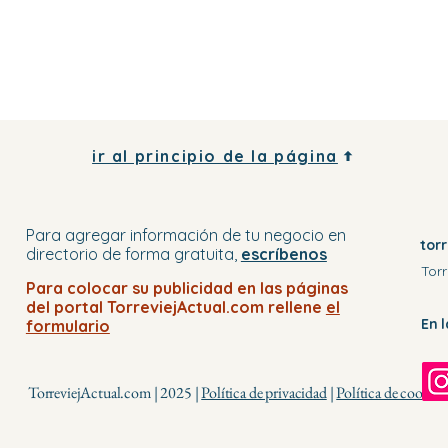
ir al principio de la página
Para agregar información de tu negocio
en
tor
directorio
de forma gratuita,
escríbenos
Torr
Para colocar su publicidad en
las páginas
del portal
TorreviejActual.com rellene
el
En 
formulario
TorreviejActual.com | 2025 |
Política de privacidad
|
Política de cookies