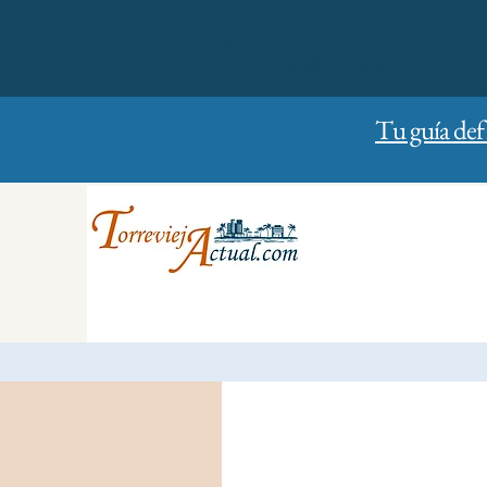
01/01/2023
Sunday
Tu guía def