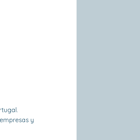
a
tugal.
n empresas y