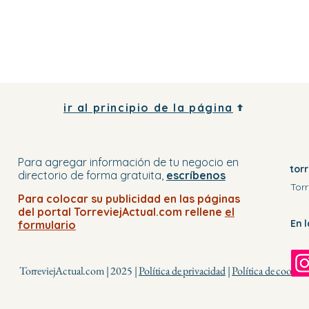
ir al principio de la página
Para agregar información de tu negocio
en
tor
directorio
de forma gratuita,
escríbenos
Torr
Para colocar su publicidad en
las páginas
del portal
TorreviejActual.com rellene
el
En 
formulario
TorreviejActual.com | 2025 |
Política de privacidad
|
Política de cookies