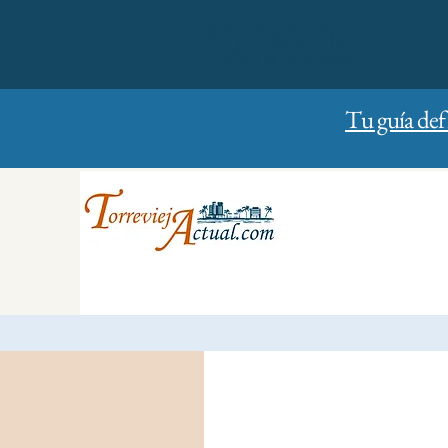
01/01/2023
Sunday
Tu guía def