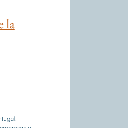
 la
tugal.
n empresas y