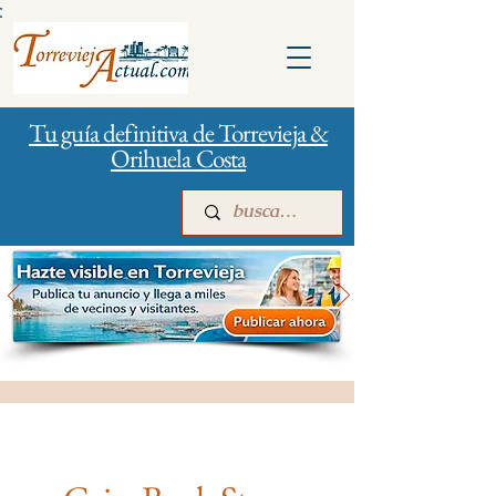
:
Tu guía definitiva de Torrevieja &
Orihuela Costa
Inicio
Para empresas
Publicidad
Bancos y Seguros