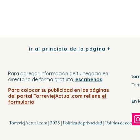
ir al principio de la página
Para agregar información de tu negocio
en
tor
directorio
de forma gratuita,
escríbenos
Torr
Para colocar su publicidad en
las páginas
del portal
TorreviejActual.com rellene
el
En 
formulario
TorreviejActual.com | 2025 |
Política de privacidad
|
Política de cookies