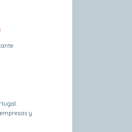
a
icante
tugal.
n empresas y