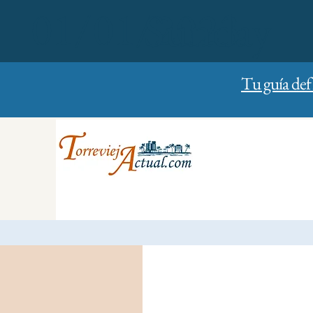
01/01/2023
Sunday
Tu guía def