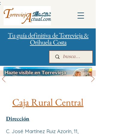
:
Tu guía definitiva de Torrevieja &
Orihuela Costa
Bancos y Seguros
Inicio
Para empresas
Publicidad
Caja Rural Central
Dirección
C. José Martínez Ruiz Azorín, 11,