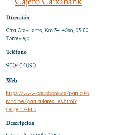
Cajero Caixabank
Dirección
Ctra Crevillente, Km 34, 40sn, 03180
Torrevieja
Teléfono
900404090
Web
https://www.caixabank.es/particula
r/home/particulares_es.html?
Origen=GMB
Descripción
Cajero Automatic Cash