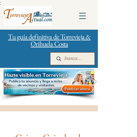
:
Tu guía definitiva de Torrevieja &
Orihuela Costa
Inicio
Para empresas
Publicidad
Bancos y Seguros