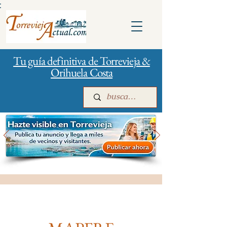
:
Tu guía definitiva de Torrevieja &
Orihuela Costa
Inicio
Para empresas
Publicidad
Bancos y Seguros