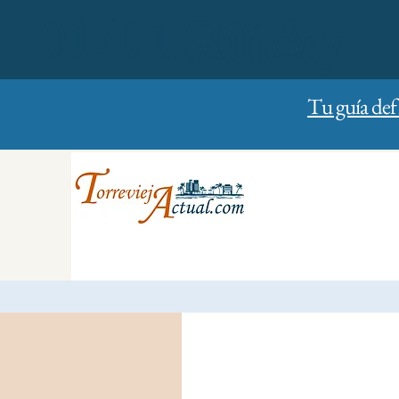
01/01/2023
Sunday
Tu guía def