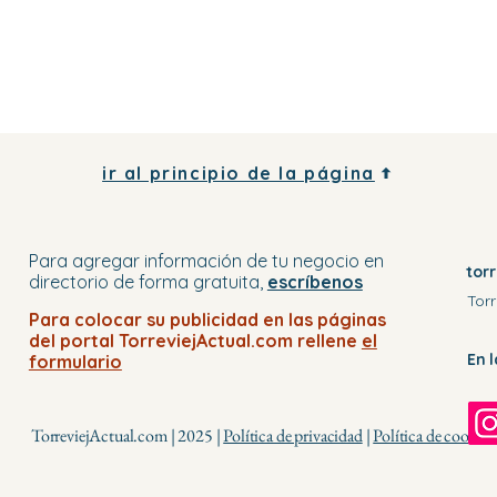
ir al principio de la página
Para agregar información de tu negocio
en
tor
directorio
de forma gratuita,
escríbenos
Torr
Para colocar su publicidad en
las páginas
del portal
TorreviejActual.com rellene
el
En 
formulario
TorreviejActual.com | 2025 |
Política de privacidad
|
Política de cookies