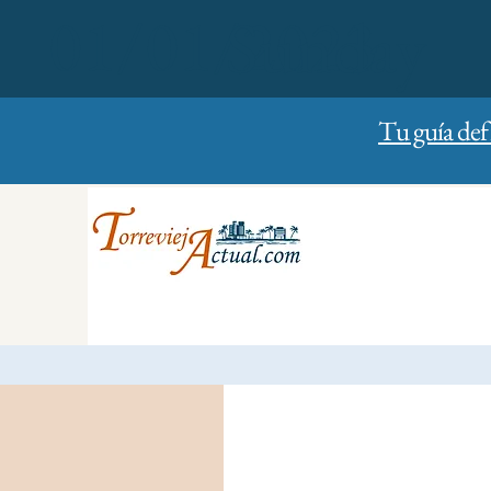
01/01/2023
Sunday
Tu guía def