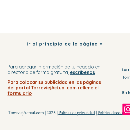
ir al principio de la página
Para agregar información de tu negocio
en
tor
directorio
de forma gratuita,
escríbenos
Torr
Para colocar su publicidad en
las páginas
del portal
TorreviejActual.com rellene
el
En 
formulario
TorreviejActual.com | 2025 |
Política de privacidad
|
Política de cookies