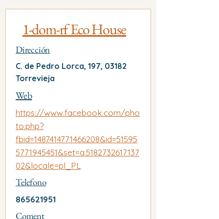
1-dom-rf Eco House
Dirección
C. de Pedro Lorca, 197, 03182
Torrevieja
Web
https://www.facebook.com/pho
to.php?
fbid=1487414771466208&id=51595
5771945451&set=a.5182732617137
02&locale=pl_PL
Telefono
865621951
Coment