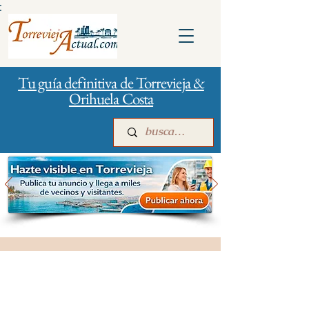
:
Tu guía definitiva de Torrevieja &
Orihuela Costa
Inicio
Para empresas
Publicidad
Gestión de la ciudad