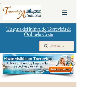
:
Tu guía definitiva de Torrevieja &
Orihuela Costa
Inicio
Para empresas
Publicidad
Gestión de la ciudad