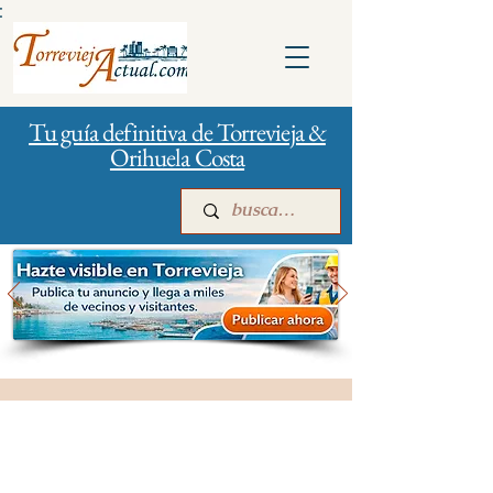
:
Tu guía definitiva de Torrevieja &
Orihuela Costa
Inicio
Para empresas
Publicidad
Gestión de la ciudad