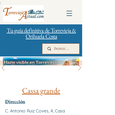
:
Tu guía definitiva de Torrevieja &
Orihuela Costa
Gestión de la ciudad
Inicio
Para empresas
Publicidad
Cassa grande
Dirección
C. Antonio Ruiz Coves, 4, Casa