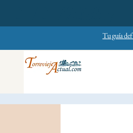
01/01/2023
Sunday
Tu guía def