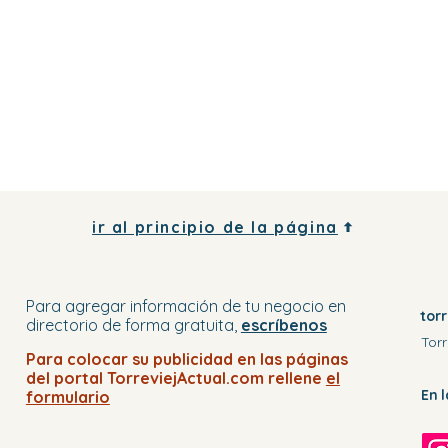
ir al principio de la página
Para agregar información de tu negocio
en
tor
directorio
de forma gratuita,
escríbenos
Torr
Para colocar su publicidad en
las páginas
del portal
TorreviejActual.com rellene
el
En 
formulario