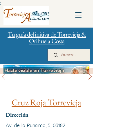
:
Tu guía definitiva de Torrevieja &
Orihuela Costa
Gestión de la ciudad
Inicio
Para empresas
Publicidad
Cruz Roja Torrevieja
Dirección
Av. de la Purisima, 5, 03182