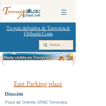
:
Tu guía definitiva de Torrevieja &
Orihuela Costa
Gestión de la ciudad
Inicio
Para empresas
Publicidad
East Parking place
Dirección
Plaza de Oriente, 03182 Torrevieja