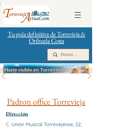
:
Tu guía definitiva de Torrevieja &
Orihuela Costa
Gestión de la ciudad
Inicio
Para empresas
Publicidad
Padron office Torrevieja
Dirección
C. Unión Musical Torrevejense, 22,