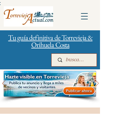
:
Tu guía definitiva de Torrevieja &
Orihuela Costa
Inicio
Para empresas
Publicidad
Gestión de la ciudad