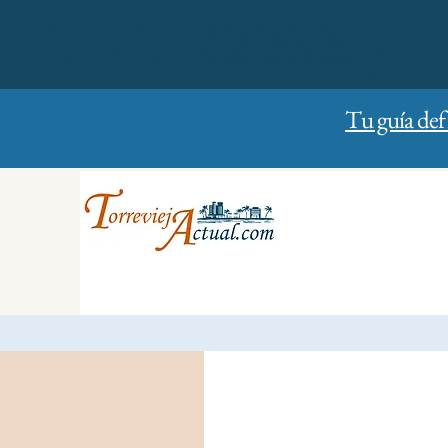
01/01/2023
Sunday
Tu guía def