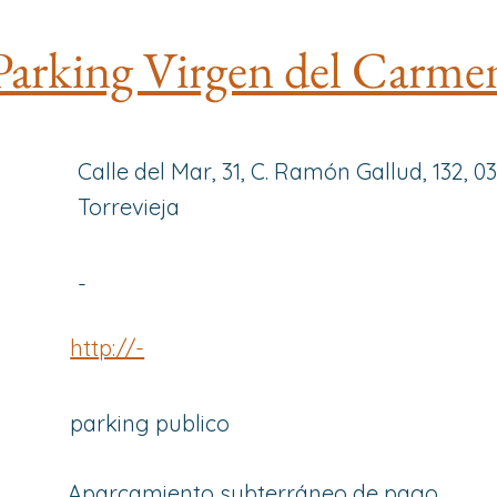
Parking Virgen del Carme
Calle del Mar, 31, C. Ramón Gallud, 132, 0
Torrevieja
-
http://-
parking publico
Aparcamiento subterráneo de pago.