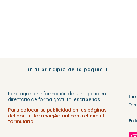
ir al principio de la página
Para agregar información de tu negocio
en
tor
directorio
de forma gratuita,
escríbenos
Torr
Para colocar su publicidad en
las páginas
del portal
TorreviejActual.com rellene
el
En 
formulario