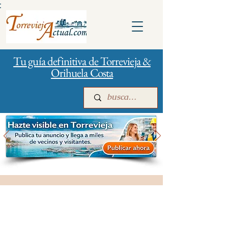
:
Tu guía definitiva de Torrevieja &
Orihuela Costa
Inicio
Para empresas
Publicidad
Gestión de la ciudad