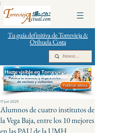
:
Tu guía definitiva de Torrevieja &
Orihuela Costa
Todos los Actualidades
Suscribirse a las noticias
Inicio
Para empresas
Publicidad
17 jun 2025
Alumnos de cuatro institutos de
la Vega Baja, entre los 10 mejores
en las PAU de la UMH