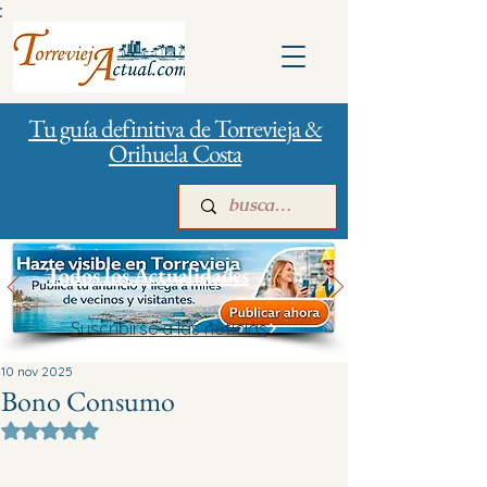
:
Tu guía definitiva de Torrevieja &
Orihuela Costa
Todos los Actualidades
Suscribirse a las noticias
Inicio
Para empresas
Publicidad
10 nov 2025
Bono Consumo
Obtuvo NaN de 5 estrellas.