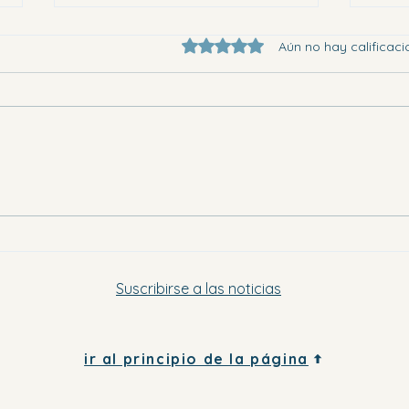
Obtuvo 0 de 5 estrellas.
Aún no hay calificaci
Eligi
Dónde ir en la Vega Baja este
sábado por la tarde y el domingo
Suscribirse a las noticias
ir al principio de la página