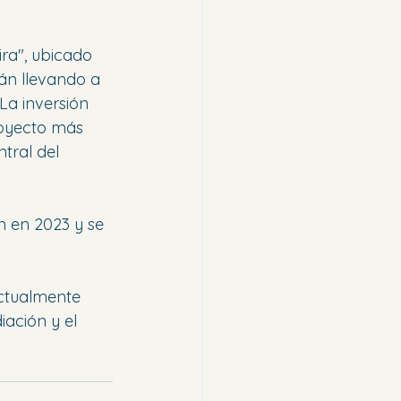
ira", ubicado 
tán llevando a 
La inversión 
royecto más 
tral del 
n en 2023 y se 
actualmente 
iación y el 