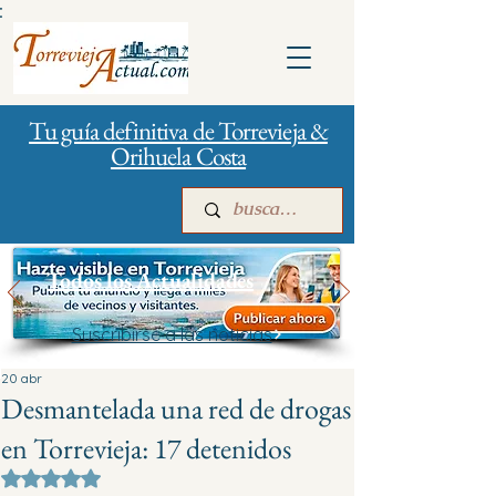
:
Tu guía definitiva de Torrevieja &
Orihuela Costa
Todos los Actualidades
Suscribirse a las noticias
Inicio
Para empresas
Publicidad
20 abr
Desmantelada una red de drogas
en Torrevieja: 17 detenidos
Obtuvo NaN de 5 estrellas.