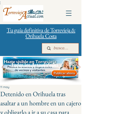
:
Tu guía definitiva de Torrevieja &
Orihuela Costa
Todos los Actualidades
Suscribirse a las noticias
Inicio
Para empresas
Publicidad
11 may
Detenido en Orihuela tras
asaltar a un hombre en un cajero
y obligarlo a ir a su casa para