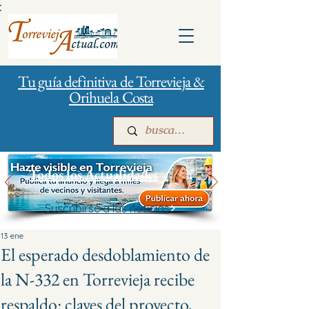
:
Tu guía definitiva de Torrevieja &
Orihuela Costa
Todos los Actualidades
Suscribirse a las noticias
Inicio
Para empresas
Publicidad
13 ene
El esperado desdoblamiento de
la N-332 en Torrevieja recibe
respaldo: claves del proyecto,