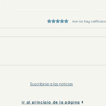
Obtuvo 0 de 5 estrellas.
Aún no hay calificaci
Eligi
Dónde ir en la Vega Baja este
sábado por la tarde y el domingo
Suscribirse a las noticias
ir al principio de la página