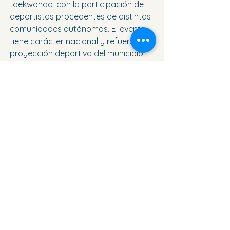
taekwondo, con la participación de 
deportistas procedentes de distintas 
comunidades autónomas. El evento 
tiene carácter nacional y refuerza la 
proyección deportiva del municipio.
Orihuela 
Se ha regularizado el 
suministro de gas en los centros 
escolares municipales tras un 
periodo prolongado de incidencias. El 
Ayuntamiento ha confirmado la 
estabilidad del servicio, lo que 
garantiza el funcionamiento normal 
de las instalaciones educativas.
📢 
ANUNCIOS
Empleo, servicios, 
alquileres y negocios en Torrevieja y 
Vega Baja:
👉 
https://www.torreviejactual.com/a
nuncios