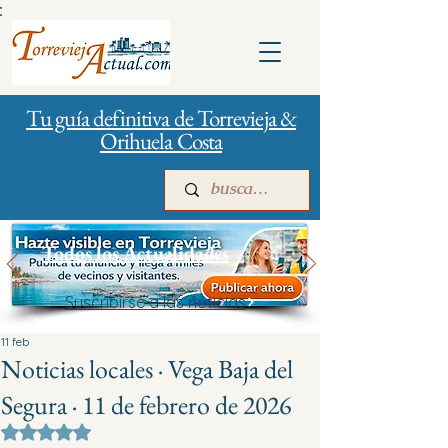
:
Tu guía definitiva de Torrevieja &
Orihuela Costa
Todos los Actualidades
Suscribirse a las noticias
Inicio
Para empresas
Publicidad
11 feb
Noticias locales · Vega Baja del
Segura · 11 de febrero de 2026
Obtuvo NaN de 5 estrellas.