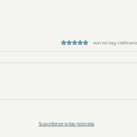
Obtuvo 0 de 5 estrellas.
Aún no hay calificaci
Eligi
Dónde ir en la Vega Baja este
sábado por la tarde y el domingo
Suscribirse a las noticias