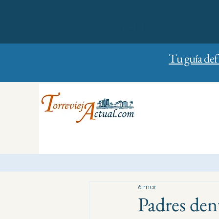
01/01/2023
Sunday
Tu guía def
6 mar
Padres den