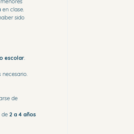
s menores 
 en clase.
aber sido 
o escolar
.
es necesario.
arse de 
 de 
2 a 4 años 