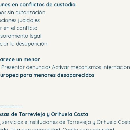
nes en conflictos de custodia
or sin autorización
ciones judiciales
r en el conflicto
esoramiento legal
iar la desaparición
parece un menor
ía• Presentar denuncia• Activar mecanismos internacio
 europea para menores desaparecidos
=========
as de Torrevieja y Orihuela Costa
servicios e instituciones de Torrevieja y Orihuela Cost
pido. Elija con comodidad. Confíe con seguridad.