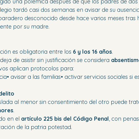
urgido una polémica después de que los padres de do
legio tardó casi dos semanas en avisar de su ausencia
 paradero desconocido desde hace varios meses tras h
ente por su madre.
ión es obligatoria entre los 
6 y los 16 años
.
a de asistir sin justificación se considera 
absentism
vos aplican protocolos para:
ncia• avisar a las familias• activar servicios sociales si 
elito
aslada al menor sin consentimiento del otro puede trat
nores
.
do en el 
artículo 225 bis del Código Penal
, con penas
itación de la patria potestad.