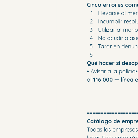
Cinco errores comu
Llevarse al men
Incumplir resolu
Utilizar al meno
No acudir a as
Tarar en denunc
Qué hacer si desa
• Avisar a la polic
al 
116 000 — línea
==================
Catálogo de empres
Todas las empresas, 
lugar. Encuentre rá