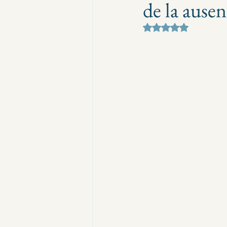
de la ause
Obtuvo NaN de 5 e