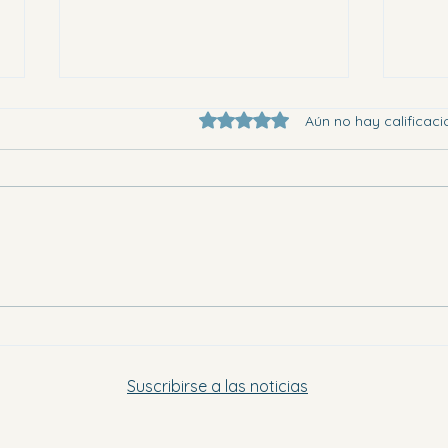
Obtuvo 0 de 5 estrellas.
Aún no hay calificaci
Eligi
Dónde ir en la Vega Baja este
sábado por la tarde y el domingo
Suscribirse a las noticias