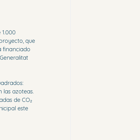
 1.000 
 proyecto, que 
á financiado 
Generalitat 
uadrados: 
las azoteas. 
ladas de CO₂ 
icipal este 