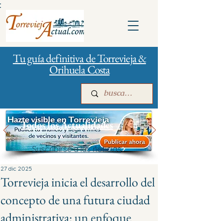
:
Tu guía definitiva de Torrevieja &
Orihuela Costa
Todos los Actualidades
Suscribirse a las noticias
Inicio
Para empresas
Publicidad
27 dic 2025
Torrevieja inicia el desarrollo del
concepto de una futura ciudad
administrativa: un enfoque