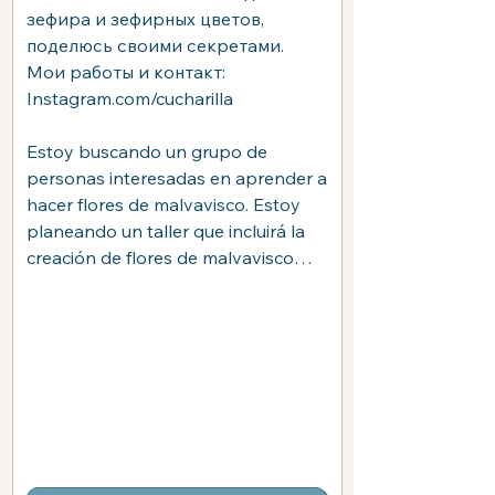
зефира и зефирных цветов,
поделюсь своими секретами.
Мои работы и контакт:
Instagram.com/cucharilla
Estoy buscando un grupo de
personas interesadas en aprender a
hacer flores de malvavisco. Estoy
planeando un taller que incluirá la
creación de flores de malvavisco
desde cero: prepararemos la mezcla
y aprenderemos técnicas sencillas
para usar boquillas de crema.
Explicaré todos los pasos y trucos
para hacer malvaviscos y flores de
malvavisco, y compartiré mis
secretos. Mi trabajo e información
de contacto: