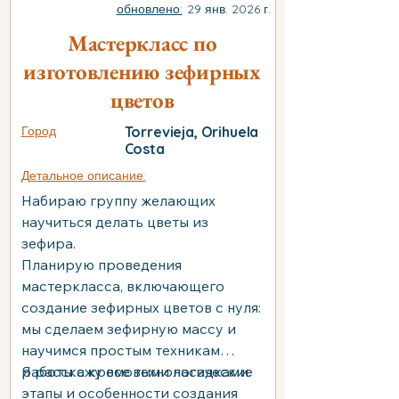
обновлено:
29 янв. 2026 г.
Мастеркласс по
изготовлению зефирных
цветов
Город
Torrevieja, Orihuela
Costa
Детальное описание:
Набираю группу желающих
научиться делать цветы из
зефира.
Планирую проведения
мастеркласса, включающего
создание зефирных цветов с нуля:
мы сделаем зефирную массу и
научимся простым техникам
работы с кремовыми насадками.
Я расскажу все технологические
этапы и особенности создания