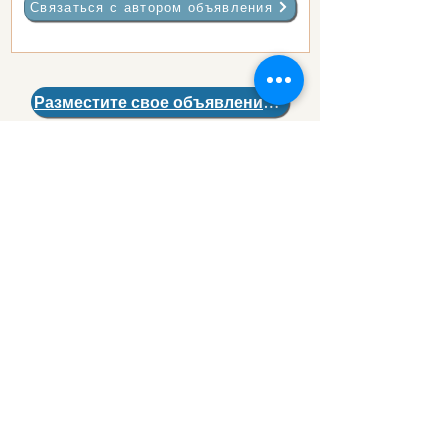
Instagram.com/cucharilla
Связаться с автором объявления
Разместите свое объявление >
перейти вверх страницы
Чтобы бесплатно добавить
информацию о своей компании
в
бизнес-каталог
,
напишите нам.
Для размещения Вашей рекламы
на
страницах портала
TorreviejActual.com
заполните
форму.
Torrevieja, Orihuela Costa, Alicante