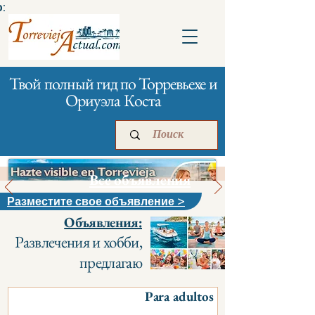
:
Твой полный гид по Торревьехе и
Ориуэла Коста
Все объявления
Разместите свое объявление >
Объявления:
Главная
Бизнесам
Реклама
Развлечения и хобби,
предлагаю
Para adultos