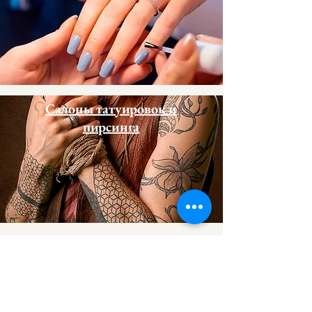
Салоны татуировок и
пирсинга