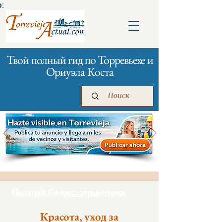
:
Твой полный гид по Торревьехе и
Ориуэла Коста
Главная
Бизнесам
Реклама
Полный бизнес справочник
Красота, уход за