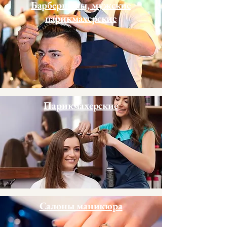
Барбершопы, мужские
парикмахерские
Парикмахерские
Салоны маникюра