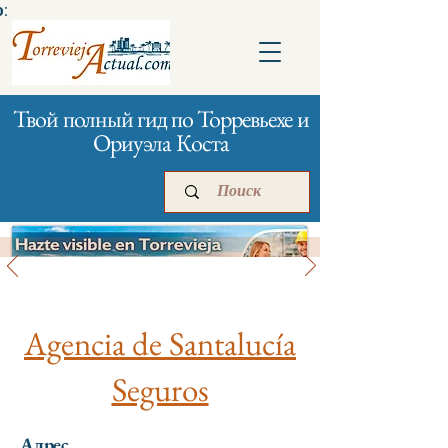
:
Твой полный гид по Торревьехе и
Ориуэла Коста
Банки и страхование
Главная
Бизнесам
Реклама
Agencia de Santalucía
Seguros
Адрес