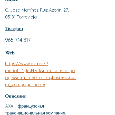
C. José Martínez Ruiz Azorín, 27,
03181 Torrevieja
Телефон
965 714 317
Web
https://www.axa.es/?
medofi=Njk5Nzc1&utm_source=go
ogle&utm_medium=mybusiness&ut
m_campaign=home
Описание
AXA - французская
транснациональная компания,