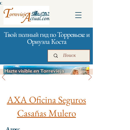
:
Твой полный гид по Торревьехе и
Ориуэла Коста
Банки и страхование
Главная
Бизнесам
Реклама
AXA Oficina Seguros
Casañas Mulero
Адрес