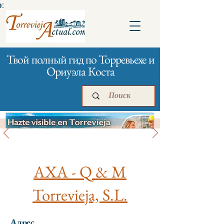
:
Твой полный гид по Торревьехе и
Ориуэла Коста
Банки и страхование
Главная
Бизнесам
Реклама
AXA - Q & M
Torrevieja, S.L.
Адрес