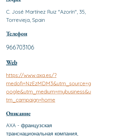
C. José Martínez Ruiz "Azorín", 35,
Torrevieja, Spain
Телефон
966703106
Web
https://www.axa.es/?
medofi=NzEzMDM3&utm_source=g
oogle&utm_medium=mybusiness&u
tm_campaign=home
Описание
AXA - французская
транснациональная компания,